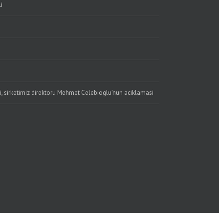
i
li, sirketimiz direktoru Mehmet Celebioglu’nun aciklamasi