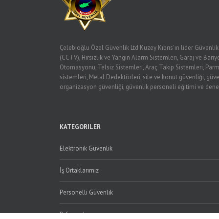
Çelebioğlu Özel Güvenlik Ltd Kuzey Kıbrıs'ın lider Güvenli
(CCTV), Hırsızlık ve Yangın Alarm Sistemleri, Garaj ve Bariye
Otomasyonu, Telsiz Sistemleri, Araç Takip Sistemleri, Parm
sistemleri, Metal Dedektörleri, site ve konut güvenliği, güve
organizasyon güvenliği, güvenlik personeli eğitimi ve dene
KATEGORILER
Elektronik Güvenlik
İş Ortaklarımız
Personelli Güvenlik
Referanslarımız