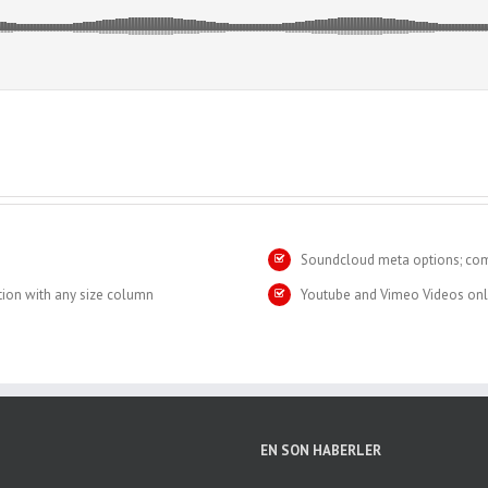
Soundcloud meta options; comm
tion with any size column
Youtube and Vimeo Videos only
EN SON HABERLER