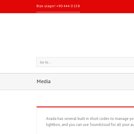
Bize ulaşın! +90 444 0 158
Go to...
Media
Avada has several built in short codes to manage yo
lightbox, and you can use Soundcloud for all your audi