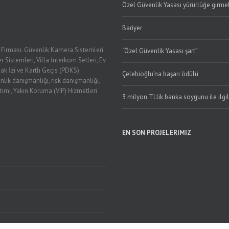
Özel Güvenlik Yasası yürürlüğe girmel
Bariyer
k Firması. Güvenlik Kamera Sistemleri
“Özel Güvenlik Yasası şart”
r Sistemleri, Villa İnterkom Setleri, Ev
ak İzi ve Kartlı Geçis (PDKS)
Çelebioğlu’na başarı ödülü
nlik danışmanlığı, risk danışmanlığı,
timi, Yakın Koruma (VIP) Hizmetleri
3 milyon TLlik banka soygunu ile ilgi
EN SON PROJELERIMIZ