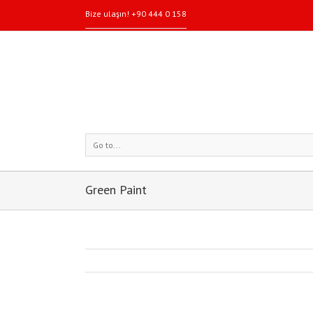
Bize ulaşın! +90 444 0 158
Go to...
Green Paint