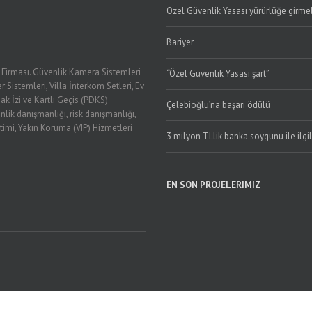
Özel Güvenlik Yasası yürürlüğe girmel
Bariyer
k Firması. Güvenlik Kamera Sistemleri
“Özel Güvenlik Yasası şart”
r Sistemleri, Villa İnterkom Setleri, Ev
ak İzi ve Kartlı Geçis (PDKS)
Çelebioğlu’na başarı ödülü
nlik danışmanlığı, risk danışmanlığı,
timi, Yakın Koruma (VIP) Hizmetleri
3 milyon TLlik banka soygunu ile ilgi
EN SON PROJELERIMIZ