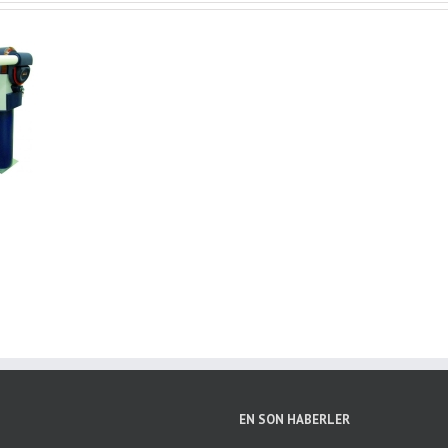
milyon TLlik banka
u ile ilgili, sirketimiz
Nunc Tincidunt Elit Cursus
direktoru Mehmet
bioglu’nun aciklamasi
EN SON HABERLER