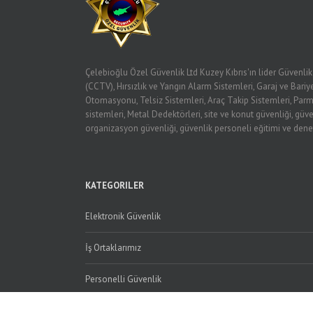
Çelebioğlu Özel Güvenlik Ltd Kuzey Kıbrıs'ın lider Güvenli
(CCTV), Hırsızlık ve Yangın Alarm Sistemleri, Garaj ve Bariye
Otomasyonu, Telsiz Sistemleri, Araç Takip Sistemleri, Parm
sistemleri, Metal Dedektörleri, site ve konut güvenliği, güve
organizasyon güvenliği, güvenlik personeli eğitimi ve dene
KATEGORILER
Elektronik Güvenlik
İş Ortaklarımız
Personelli Güvenlik
Referanslarımız