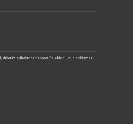
i
li, sirketimiz direktoru Mehmet Celebioglu’nun aciklamasi