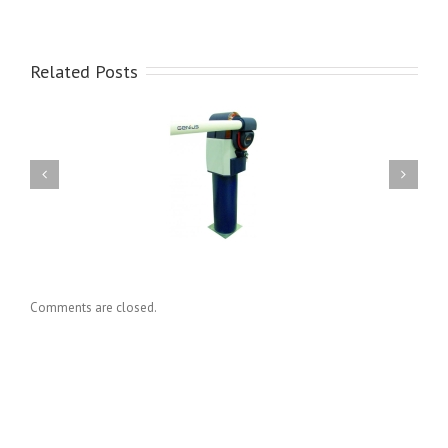
Related Posts
3 milyon TLlik banka
soygunu ile ilgili, sirketimiz
Bariyer
direktoru Mehmet
Celebioglu’nun aciklamasi
Comments are closed.